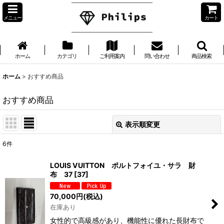
メニュー
カート
ホーム
カテゴリ
ご利用案内
問い合わせ
商品検索
ホーム
>
おすすめ商品
おすすめ商品
表示順変更
閉じる
6
件
表示数
:
LOUIS VUITTON ポルトフォイユ・サラ 財
布 37
[
37
]
並び順
:
70,000
円
(税込)
在庫あり
絞り込む
女性的で高級感があり、機能性に優れた長財布で