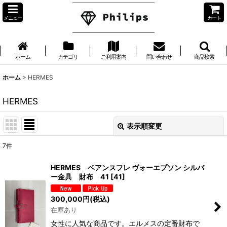
メニュー
カート
ホーム
カテゴリ
ご利用案内
問い合わせ
商品検索
ホーム
>
HERMES
HERMES
表示順変更
閉じる
7
件
表示数
:
HERMES ベアンスフレ ヴォーエプソン シルバ
ー金具 財布 41
[
41
]
並び順
:
300,000
円
(税込)
在庫あり
絞り込む
女性に人気な商品です。エルメスの定番財布で