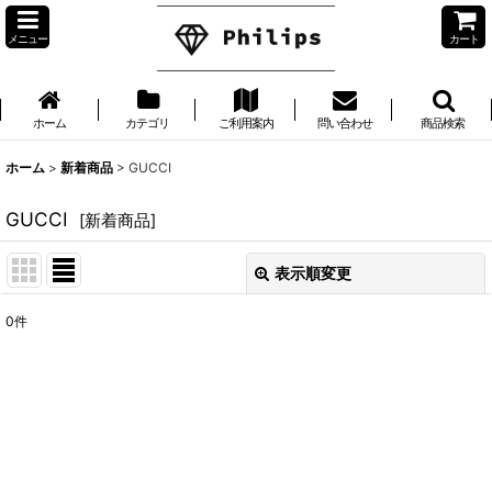
メニュー
カート
ホーム
カテゴリ
ご利用案内
問い合わせ
商品検索
ホーム
>
新着商品
>
GUCCI
GUCCI
[
新着商品
]
表示順変更
閉じる
0
件
表示数
:
並び順
:
絞り込む