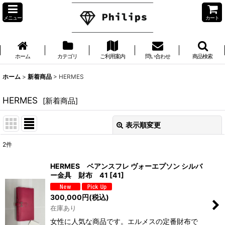
メニュー
カート
ホーム
カテゴリ
ご利用案内
問い合わせ
商品検索
ホーム
>
新着商品
>
HERMES
HERMES
[
新着商品
]
表示順変更
閉じる
2
件
表示数
:
HERMES ベアンスフレ ヴォーエプソン シルバ
ー金具 財布 41
[
41
]
並び順
:
300,000
円
(税込)
在庫あり
絞り込む
女性に人気な商品です。エルメスの定番財布で